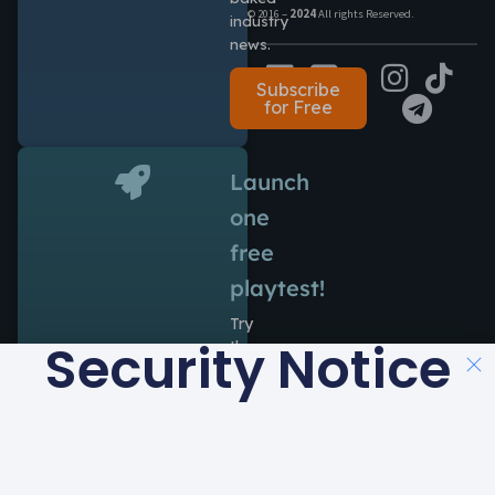
© 2016 –
2024
All rights Reserved.
industry
news.
Subscribe
for Free
Launch
one
free
playtest!
Try
Security Notice
the
power
of
Antidote
during
14
days