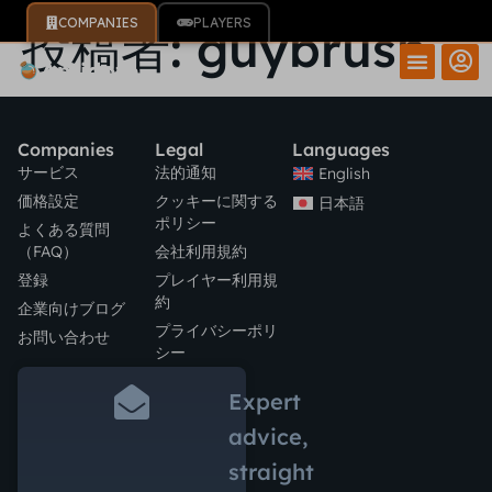
COMPANIES
PLAYERS
投稿者:
guybrush
Companies
Legal
Languages
サービス
法的通知
English
価格設定
クッキーに関する
日本語
ポリシー
よくある質問
（FAQ）
会社利用規約
登録
プレイヤー利用規
約
企業向けブログ
プライバシーポリ
お問い合わせ
シー
Expert
advice,
straight